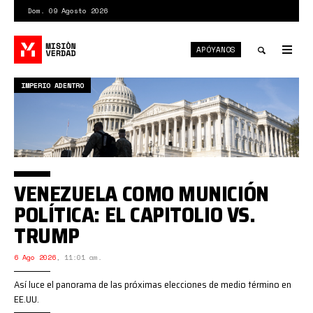
Pasar
Dom. 09 Agosto 2026
al
contenido
APÓYANOS
principal
Tog
nav
Toggle
IMPERIO ADENTRO
search
VENEZUELA COMO MUNICIÓN
POLÍTICA: EL CAPITOLIO VS.
TRUMP
6 Ago 2026
,
11:01 am.
Así luce el panorama de las próximas elecciones de medio término en
EE.UU.