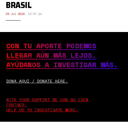
BRASIL
28 Jul 2026
,
12:57 pm.
CON TU APORTE PODEMOS
LLEGAR AÚN MÁS LEJOS.
AYÚDANOS A INVESTIGAR MÁS.
DONA AQUÍ / DONATE HERE.
WITH YOUR SUPPORT WE CAN GO EVEN
FURTHER.
HELP US TO INVESTIGATE MORE.