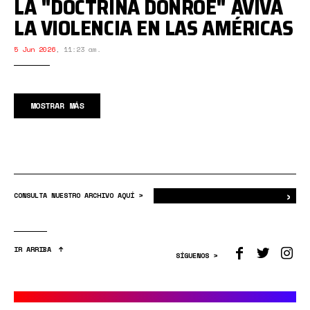
LA "DOCTRINA DONROE" AVIVA
LA VIOLENCIA EN LAS AMÉRICAS
5 Jun 2026
,
11:23 am.
MOSTRAR MÁS
›
Bus
CONSULTA NUESTRO ARCHIVO AQUÍ >
IR ARRIBA
SÍGUENOS >