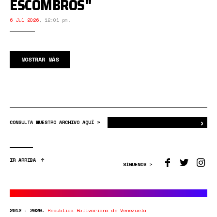
ESCOMBROS"
6 Jul 2026
,
12:01 pm.
MOSTRAR MÁS
›
Bus
CONSULTA NUESTRO ARCHIVO AQUÍ >
IR ARRIBA
SÍGUENOS >
2012 - 2020.
República Bolivariana de Venezuela