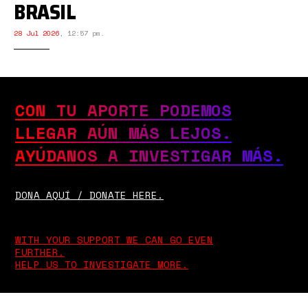
BRASIL
28 Jul 2026
,
12:57 pm.
CON TU APORTE PODEMOS
LLEGAR AÚN MÁS LEJOS.
AYÚDANOS A INVESTIGAR MÁS.
DONA AQUÍ / DONATE HERE.
WITH YOUR SUPPORT WE CAN GO EVEN
FURTHER.
HELP US TO INVESTIGATE MORE.