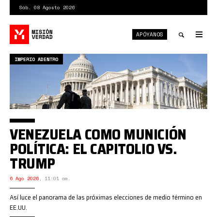
Pasar
Sáb. 08 Agosto 2026
al
contenido
APÓYANOS
principal
Tog
nav
Toggle
IMPERIO ADENTRO
search
VENEZUELA COMO MUNICIÓN
POLÍTICA: EL CAPITOLIO VS.
TRUMP
6 Ago 2026
,
11:01 am.
Así luce el panorama de las próximas elecciones de medio término en
EE.UU.