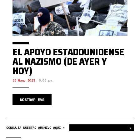
EL APOYO ESTADOUNIDENSE
AL NAZISMO (DE AYER Y
HOY)
29 Mayo 2023
,
5:09 pm.
MOSTRAR MÁS
›
Bus
CONSULTA NUESTRO ARCHIVO AQUÍ >