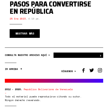
PASOS PARA CONVERTIRSE
EN REPÚBLICA
25 Ene 2023
,
4:16 pm.
MOSTRAR MÁS
›
Bus
CONSULTA NUESTRO ARCHIVO AQUÍ >
IR ARRIBA
SÍGUENOS >
2012 - 2020.
República Bolivariana de Venezuela
Todo el material puede reproducirse citando su autor.
Ningún derecho reservado.