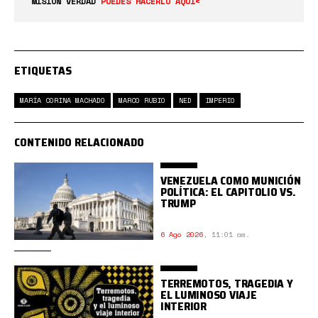
MISIÓN VERDAD
PUEDES HACERLO AQUÍ<
ETIQUETAS
MARÍA CORINA MACHADO
MARCO RUBIO
NED
IMPERIO
CONTENIDO RELACIONADO
VENEZUELA COMO MUNICIÓN
POLÍTICA: EL CAPITOLIO VS.
TRUMP
6 Ago 2026
,
11:01 am.
TERREMOTOS, TRAGEDIA Y
EL LUMINOSO VIAJE
INTERIOR