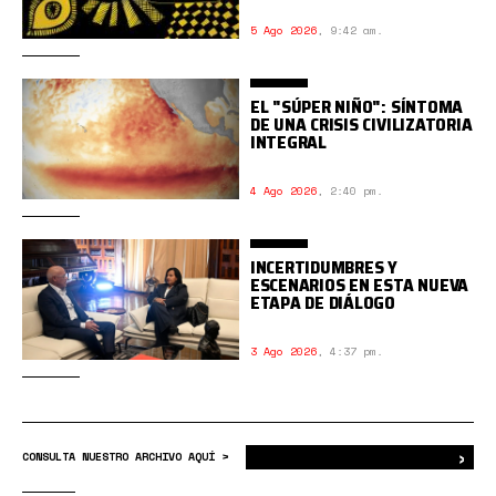
5 Ago 2026
,
9:42 am.
EL "SÚPER NIÑO": SÍNTOMA
DE UNA CRISIS CIVILIZATORIA
INTEGRAL
4 Ago 2026
,
2:40 pm.
INCERTIDUMBRES Y
ESCENARIOS EN ESTA NUEVA
ETAPA DE DIÁLOGO
3 Ago 2026
,
4:37 pm.
›
Bus
CONSULTA NUESTRO ARCHIVO AQUÍ >