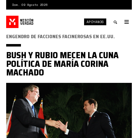
Pasar
Dom. 09 Agosto 2026
al
contenido
APÓYANOS
principal
Tog
nav
Toggle
ENGENDRO DE FACCIONES FACINEROSAS EN EE.UU.
search
BUSH Y RUBIO MECEN LA CUNA
POLÍTICA DE MARÍA CORINA
MACHADO
jeb
bush
rubio