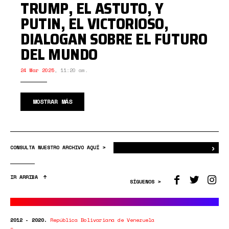
TRUMP, EL ASTUTO, Y
PUTIN, EL VICTORIOSO,
DIALOGAN SOBRE EL FUTURO
DEL MUNDO
24 Mar 2025
,
11:20 am.
MOSTRAR MÁS
›
Bus
CONSULTA NUESTRO ARCHIVO AQUÍ >
IR ARRIBA
SÍGUENOS >
2012 - 2020.
República Bolivariana de Venezuela