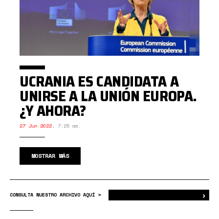
UCRANIA ES CANDIDATA A
UNIRSE A LA UNIÓN EUROPA.
¿Y AHORA?
27 Jun 2022
,
7:25 am.
MOSTRAR MÁS
›
Bus
CONSULTA NUESTRO ARCHIVO AQUÍ >