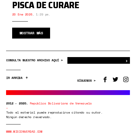
PISCA DE CURARE
20 Ene 2026
,
1:29 pm.
MOSTRAR MÁS
›
Bus
CONSULTA NUESTRO ARCHIVO AQUÍ >
IR ARRIBA
SÍGUENOS >
2012 - 2020.
República Bolivariana de Venezuela
Todo el material puede reproducirse citando su autor.
Ningún derecho reservado.
WWW.MISIONVERDAD.COM