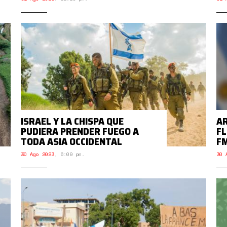
ISRAEL Y LA CHISPA QUE
AR
PUDIERA PRENDER FUEGO A
FL
TODA ASIA OCCIDENTAL
FM
30 Ago 2023
,
6:09 pm.
30 