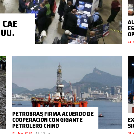
 CAE
AL
ES
.UU.
O
31 
PETROBRAS FIRMA ACUERDO DE
COOPERACIÓN CON GIGANTE
EX
PETROLERO CHINO
SI
31 Ago 2023
,
12:13 pm.
31 