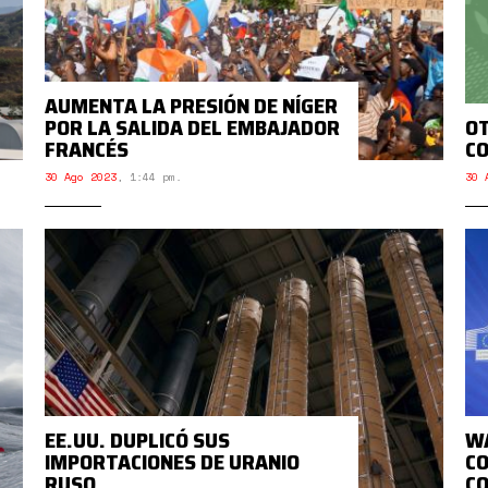
AUMENTA LA PRESIÓN DE NÍGER
POR LA SALIDA DEL EMBAJADOR
OT
FRANCÉS
C
30 Ago 2023
,
1:44 pm.
30 
EE.UU. DUPLICÓ SUS
WA
IMPORTACIONES DE URANIO
CO
RUSO
C