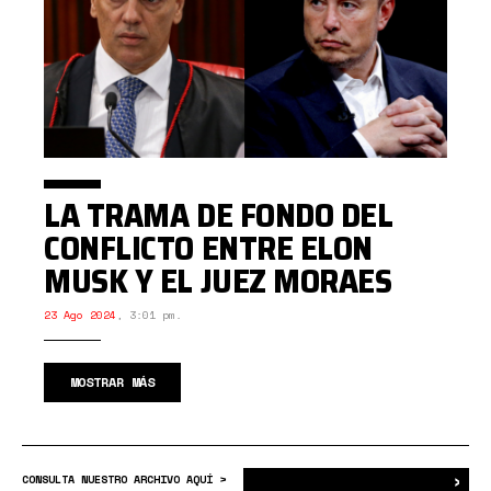
LA TRAMA DE FONDO DEL
CONFLICTO ENTRE ELON
MUSK Y EL JUEZ MORAES
23 Ago 2024
,
3:01 pm.
MOSTRAR MÁS
›
Bus
CONSULTA NUESTRO ARCHIVO AQUÍ >