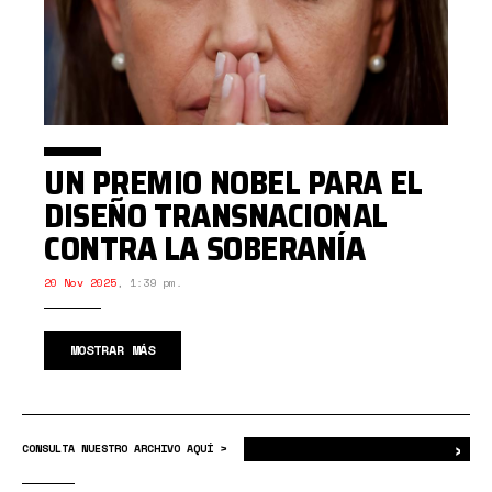
UN PREMIO NOBEL PARA EL
DISEÑO TRANSNACIONAL
CONTRA LA SOBERANÍA
20 Nov 2025
,
1:39 pm.
MOSTRAR MÁS
›
Bus
CONSULTA NUESTRO ARCHIVO AQUÍ >