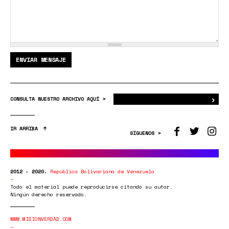
ENVIAR MENSAJE
›
Bus
CONSULTA NUESTRO ARCHIVO AQUÍ >
IR ARRIBA
SÍGUENOS >
2012 - 2020.
República Bolivariana de Venezuela
Todo el material puede reproducirse citando su autor.
Ningún derecho reservado.
WWW.MISIONVERDAD.COM