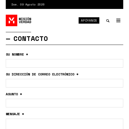
Pasar
Dom. 09 Agosto 2026
al
contenido
APÓYANOS
principal
Tog
nav
Toggle
CONTACTO
search
SU NOMBRE
*
SU DIRECCIÓN DE CORREO ELECTRÓNICO
*
ASUNTO
*
MENSAJE
*