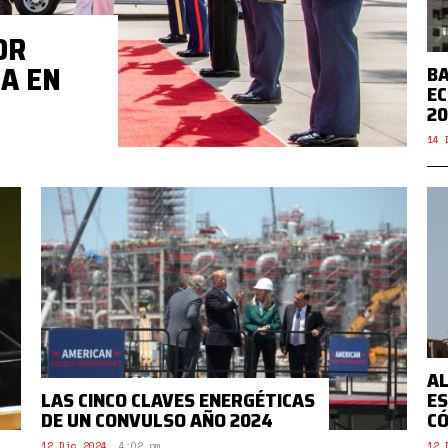
OR
A EN
BA
EC
2
14 
AL
LAS CINCO CLAVES ENERGÉTICAS
ES
DE UN CONVULSO AÑO 2024
CÓ
12 Dic 2024
,
4:02 pm.
12 