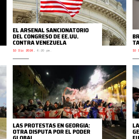
EL ARSENAL SANCIONATORIO
DEL CONGRESO DE EE.UU.
BR
CONTRA VENEZUELA
TA
10 Dic 2024
,
4:20 pm.
10 
LAS PROTESTAS EN GEORGIA:
LA
OTRA DISPUTA POR EL PODER
GE
GLOBAL
F