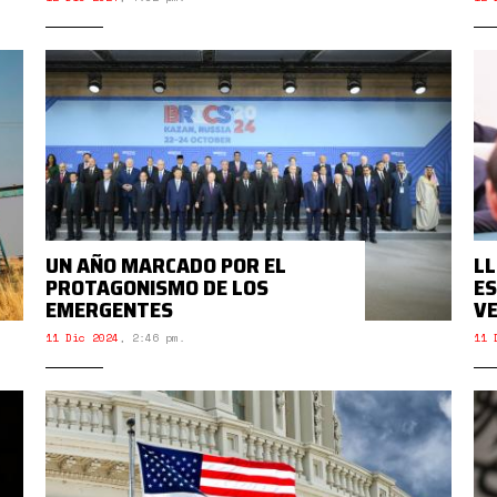
UN AÑO MARCADO POR EL
LL
PROTAGONISMO DE LOS
ES
EMERGENTES
VE
11 Dic 2024
,
2:46 pm.
11 