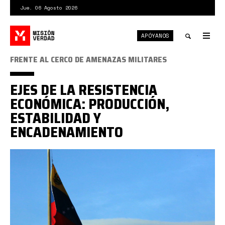
Pasar
Jue. 06 Agosto 2026
al
contenido
APÓYANOS
principal
Tog
nav
Toggle
FRENTE AL CERCO DE AMENAZAS MILITARES
search
EJES DE LA RESISTENCIA
ECONÓMICA: PRODUCCIÓN,
ESTABILIDAD Y
ENCADENAMIENTO
bandera
venezolana