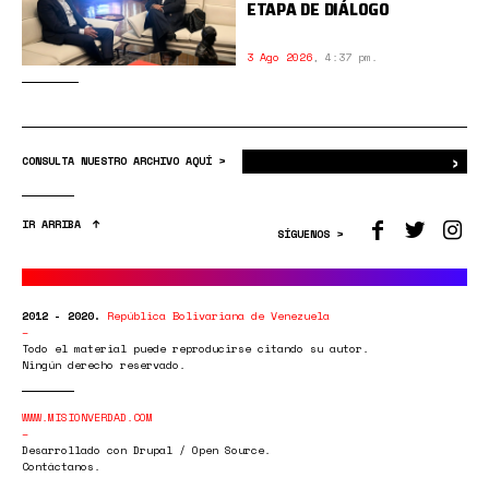
ETAPA DE DIÁLOGO
3 Ago 2026
,
4:37 pm.
›
Bus
CONSULTA NUESTRO ARCHIVO AQUÍ >
IR ARRIBA
SÍGUENOS >
2012 - 2020.
República Bolivariana de Venezuela
Todo el material puede reproducirse citando su autor.
Ningún derecho reservado.
WWW.MISIONVERDAD.COM
Desarrollado con Drupal / Open Source.
Contáctanos.