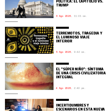
POLÍTICA: EL CAPITOLIO VS.
TRUMP
6 Ago 2026
,
11:01 am.
TERREMOTOS, TRAGEDIA Y
EL LUMINOSO VIAJE
INTERIOR
5 Ago 2026
,
9:42 am.
EL "SÚPER NIÑO": SÍNTOMA
DE UNA CRISIS CIVILIZATORIA
INTEGRAL
4 Ago 2026
,
2:40 pm.
INCERTIDUMBRES Y
ESCENARIOS EN ESTA NUEVA