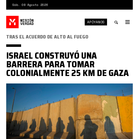
Pasar
Sáb. 08 Agosto 2026
al
contenido
APÓYANOS
principal
Tog
nav
Toggle
TRAS EL ACUERDO DE ALTO AL FUEGO
search
ISRAEL CONSTRUYÓ UNA
BARRERA PARA TOMAR
COLONIALMENTE 25 KM DE GAZA
gaza
línea
amarilla