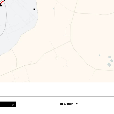
›
Buscar
IR ARRIBA