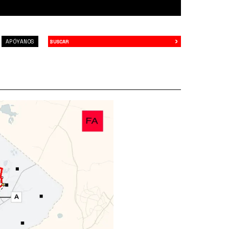
›
Buscar
APÓYANOS