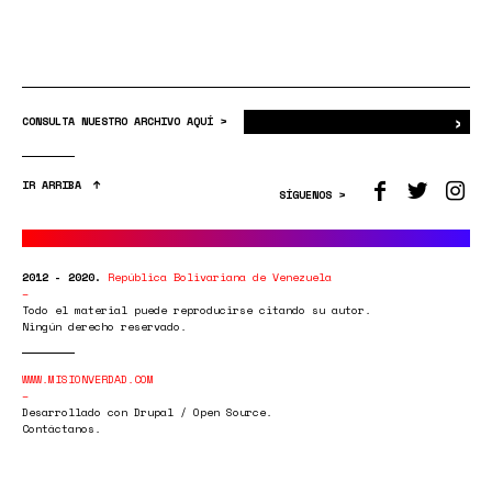
›
Bus
CONSULTA NUESTRO ARCHIVO AQUÍ >
IR ARRIBA
SÍGUENOS >
2012 - 2020.
República Bolivariana de Venezuela
Todo el material puede reproducirse citando su autor.
Ningún derecho reservado.
WWW.MISIONVERDAD.COM
Desarrollado con Drupal / Open Source.
Contáctanos.