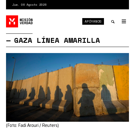
Pasar
Jue. 06 Agosto 2026
al
contenido
APÓYANOS
principal
Tog
nav
Toggle
GAZA LÍNEA AMARILLA
search
(Foto: Fadi Arouri / Reuters)