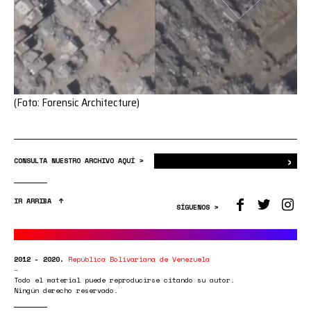
(Foto: Forensic Architecture)
›
Bus
CONSULTA NUESTRO ARCHIVO AQUÍ >
IR ARRIBA
SÍGUENOS >
2012 - 2020.
República Bolivariana de Venezuela
Todo el material puede reproducirse citando su autor.
Ningún derecho reservado.