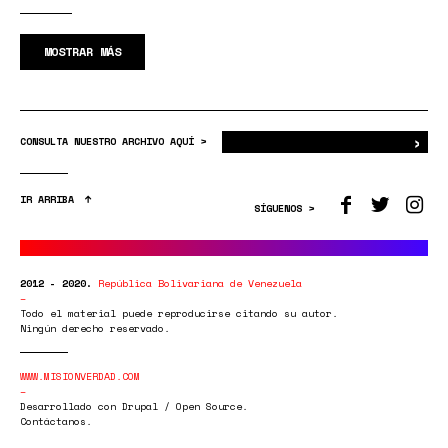
MOSTRAR MÁS
›
Bus
CONSULTA NUESTRO ARCHIVO AQUÍ >
IR ARRIBA
SÍGUENOS >
2012 - 2020.
República Bolivariana de Venezuela
Todo el material puede reproducirse citando su autor.
Ningún derecho reservado.
WWW.MISIONVERDAD.COM
Desarrollado con Drupal / Open Source.
Contáctanos.