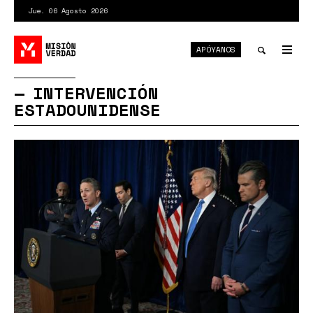
Pasar
Jue. 06 Agosto 2026
al
contenido
APÓYANOS
principal
Tog
nav
Toggle
INTERVENCIÓN
ESTADOUNIDENSE
search