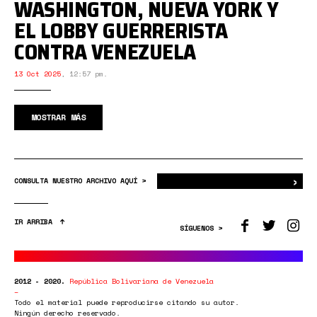
WASHINGTON, NUEVA YORK Y
EL LOBBY GUERRERISTA
CONTRA VENEZUELA
13 Oct 2025
,
12:57 pm.
MOSTRAR MÁS
›
Bus
CONSULTA NUESTRO ARCHIVO AQUÍ >
IR ARRIBA
SÍGUENOS >
2012 - 2020.
República Bolivariana de Venezuela
Todo el material puede reproducirse citando su autor.
Ningún derecho reservado.