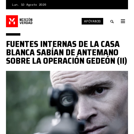
Pasar
Lun. 10 Agosto 2026
al
contenido
APÓYANOS
principal
Tog
nav
Toggle
FUENTES INTERNAS DE LA CASA
search
BLANCA SABÍAN DE ANTEMANO
SOBRE LA OPERACIÓN GEDEÓN (II)
goudreau