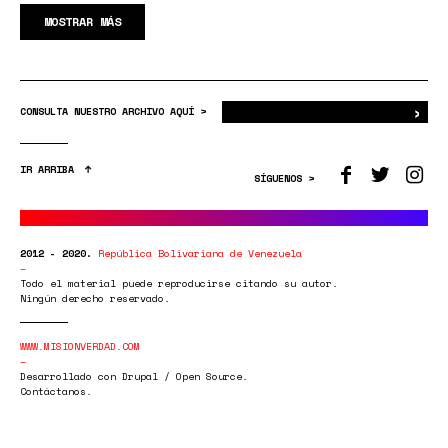
MOSTRAR MÁS
›
Bus
CONSULTA NUESTRO ARCHIVO AQUÍ >
IR ARRIBA
SÍGUENOS >
2012 - 2020.
República Bolivariana de Venezuela
Todo el material puede reproducirse citando su autor.
Ningún derecho reservado.
WWW.MISIONVERDAD.COM
Desarrollado con Drupal / Open Source.
Contáctanos.