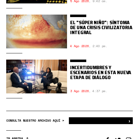
5 Ago 2026
,
9:42 am.
EL "SÚPER NIÑO": SÍNTOMA
DE UNA CRISIS CIVILIZATORIA
INTEGRAL
4 Ago 2026
,
2:40 pm.
INCERTIDUMBRES Y
ESCENARIOS EN ESTA NUEVA
ETAPA DE DIÁLOGO
3 Ago 2026
,
4:37 pm.
›
Bus
CONSULTA NUESTRO ARCHIVO AQUÍ >
IR ARRIBA