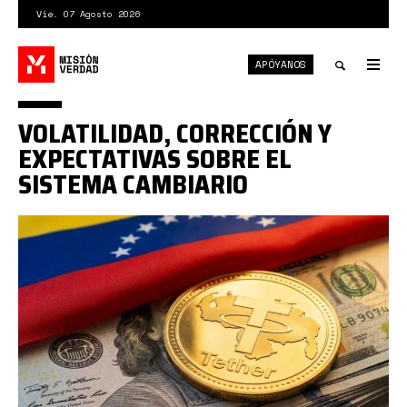
Pasar
Vie. 07 Agosto 2026
al
contenido
APÓYANOS
principal
Tog
nav
Toggle
VOLATILIDAD, CORRECCIÓN Y
search
EXPECTATIVAS SOBRE EL
SISTEMA CAMBIARIO
USDT
Venezuela.jpg