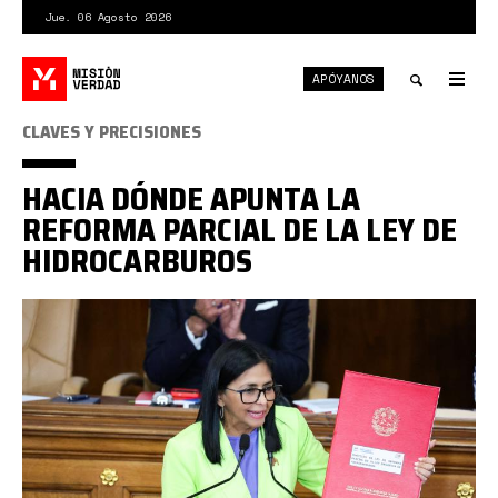
Pasar
Jue. 06 Agosto 2026
al
contenido
APÓYANOS
principal
Tog
nav
Toggle
CLAVES Y PRECISIONES
search
HACIA DÓNDE APUNTA LA
REFORMA PARCIAL DE LA LEY DE
HIDROCARBUROS
Presidenta
Encargada
Delcy
Rodríguez
solicita
reforma