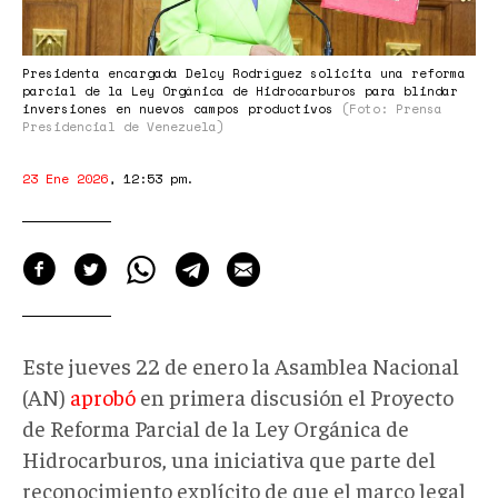
de
la
Ley
Presidenta encargada Delcy Rodríguez solicita una reforma
parcial de la Ley Orgánica de Hidrocarburos para blindar
de
inversiones en nuevos campos productivos
(Foto: Prensa
Presidencial de Venezuela)
Hidrocarburos
para
23 Ene 2026
,
12:53 pm
.
blindar
inversiones
en
nuevos
campos
Este jueves 22 de enero la Asamblea Nacional
productivos
(AN)
aprobó
en primera discusión el Proyecto
de Reforma Parcial de la Ley Orgánica de
Hidrocarburos, una iniciativa que parte del
reconocimiento explícito de que el marco legal