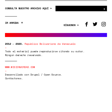
›
Bus
CONSULTA NUESTRO ARCHIVO AQUÍ >
IR ARRIBA
SÍGUENOS >
2012 - 2020.
República Bolivariana de Venezuela
Todo el material puede reproducirse citando su autor.
Ningún derecho reservado.
WWW.MISIONVERDAD.COM
Desarrollado con Drupal / Open Source.
Contáctanos.