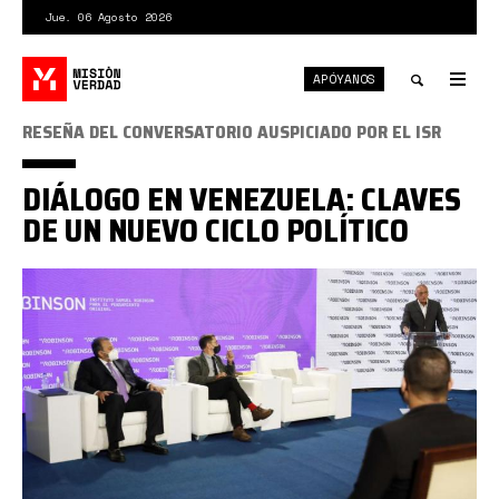
Pasar
Jue. 06 Agosto 2026
al
contenido
APÓYANOS
principal
Tog
nav
Toggle
RESEÑA DEL CONVERSATORIO AUSPICIADO POR EL ISR
search
DIÁLOGO EN VENEZUELA: CLAVES
DE UN NUEVO CICLO POLÍTICO
E9g-
HCgXMAAOd2T.jpg