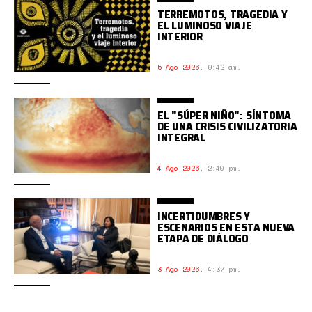
TERREMOTOS, TRAGEDIA Y
EL LUMINOSO VIAJE
INTERIOR
5 Ago 2026
,
9:42 am.
EL "SÚPER NIÑO": SÍNTOMA
DE UNA CRISIS CIVILIZATORIA
INTEGRAL
4 Ago 2026
,
2:40 pm.
INCERTIDUMBRES Y
ESCENARIOS EN ESTA NUEVA
ETAPA DE DIÁLOGO
3 Ago 2026
,
4:37 pm.