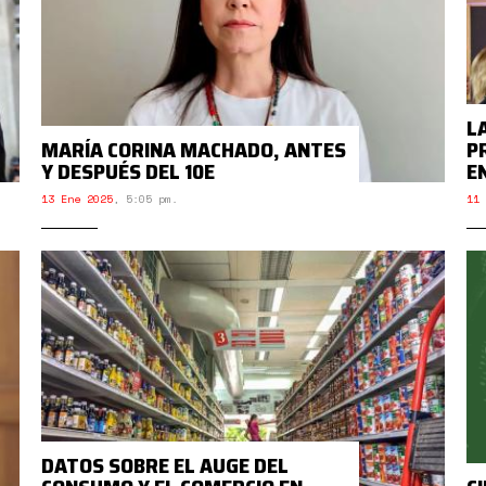
L
MARÍA CORINA MACHADO, ANTES
P
Y DESPUÉS DEL 10E
E
13 Ene 2025
,
5:05 pm.
11 
DATOS SOBRE EL AUGE DEL