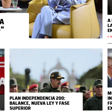
NA
A
L
S"
E
4 M
M
PLAN INDEPENDENCIA 200:
I
BALANCE, NUEVA LEY Y FASE
F
SUPERIOR
E