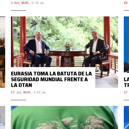
1 Oct 2025
,
2:16 pm.
29 
EURASIA TOMA LA BATUTA DE LA
SEGURIDAD MUNDIAL FRENTE A
L
LA OTAN
T
17 Jul 2025
,
2:03 pm.
27 