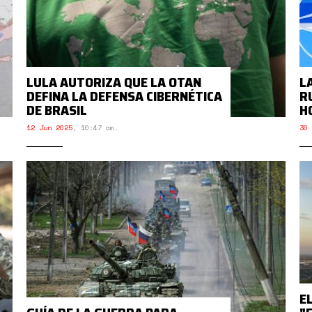
LULA AUTORIZA QUE LA OTAN
L
DEFINA LA DEFENSA CIBERNÉTICA
RU
DE BRASIL
H
12 Jun 2025
,
10:47 am.
30 
E