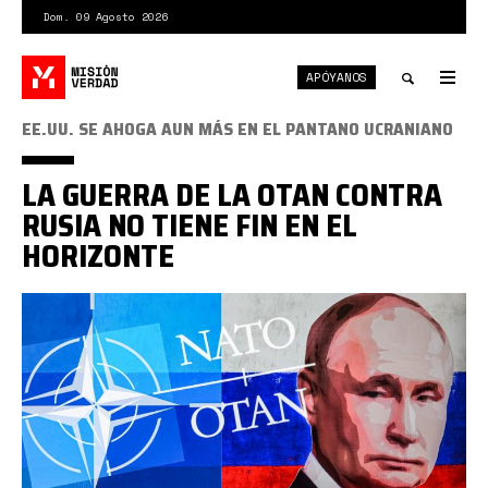
Pasar
Dom. 09 Agosto 2026
al
contenido
APÓYANOS
principal
Tog
nav
Toggle
EE.UU. SE AHOGA AUN MÁS EN EL PANTANO UCRANIANO
search
LA GUERRA DE LA OTAN CONTRA
RUSIA NO TIENE FIN EN EL
HORIZONTE
OTAN
vs
Rusia.jpg