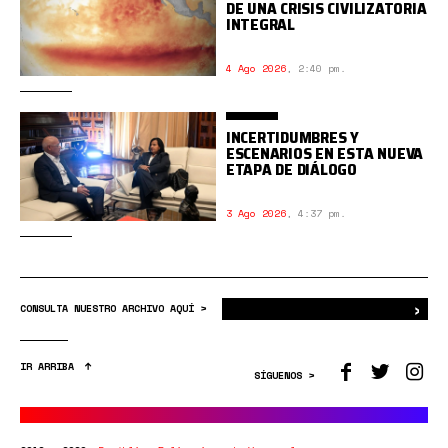
DE UNA CRISIS CIVILIZATORIA
INTEGRAL
4 Ago 2026
,
2:40 pm.
INCERTIDUMBRES Y
ESCENARIOS EN ESTA NUEVA
ETAPA DE DIÁLOGO
3 Ago 2026
,
4:37 pm.
›
Bus
CONSULTA NUESTRO ARCHIVO AQUÍ >
IR ARRIBA
SÍGUENOS >