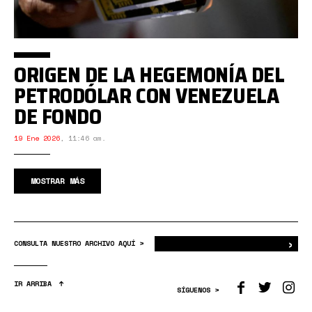
ORIGEN DE LA HEGEMONÍA DEL
PETRODÓLAR CON VENEZUELA
DE FONDO
19 Ene 2026
,
11:46 am.
MOSTRAR MÁS
›
Bus
CONSULTA NUESTRO ARCHIVO AQUÍ >
IR ARRIBA
SÍGUENOS >