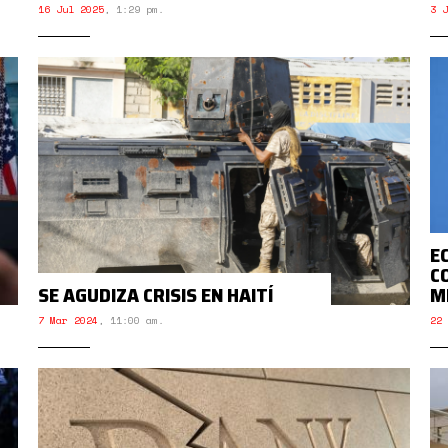
16 Jul 2025
,
1:29 pm.
3 J
E
C
SE AGUDIZA CRISIS EN HAITÍ
M
7 Mar 2024
,
11:00 am.
22 