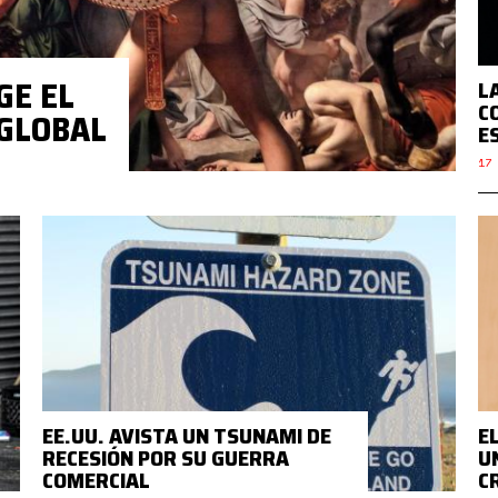
GE EL
L
C
GLOBAL
E
17 
EE.UU. AVISTA UN TSUNAMI DE
E
RECESIÓN POR SU GUERRA
U
COMERCIAL
C