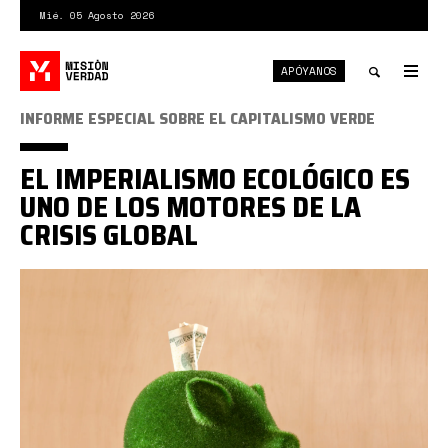
Pasar
Mié. 05 Agosto 2026
al
contenido
APÓYANOS
principal
Tog
nav
Toggle
INFORME ESPECIAL SOBRE EL CAPITALISMO VERDE
search
EL IMPERIALISMO ECOLÓGICO ES
UNO DE LOS MOTORES DE LA
CRISIS GLOBAL
Captura
desde
2025-
07-
03
14-