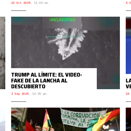
22 Oct 2025
,
11:06 am.
8 O
TRUMP AL LÍMITE: EL VIDEO-
FAKE DE LA LANCHA AL
L
DESCUBIERTO
V
3 Sep 2025
,
12:35 pm.
28 