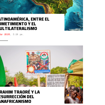
ATINOAMÉRICA, ENTRE EL
OMETIMIENTO Y EL
ULTILATERALISMO
br 2026
,
3:24 pm.
BRAHIM TRAORÉ Y LA
ESURRECCIÓN DEL
ANAFRICANISMO