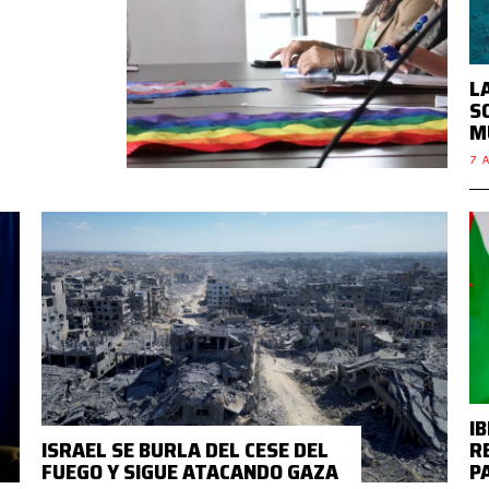
L
L
S
M
7 A
I
ISRAEL SE BURLA DEL CESE DEL
R
FUEGO Y SIGUE ATACANDO GAZA
P