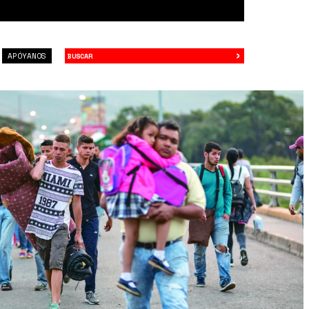
›
Buscar
APÓYANOS