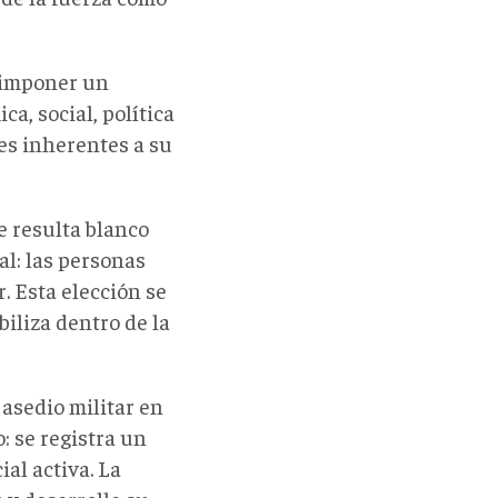
 imponer un
a, social, política
nes inherentes a su
e resulta blanco
l: las personas
. Esta elección se
iliza dentro de la
 asedio militar en
: se registra un
al activa. La