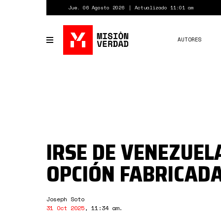
Pasar
Jue. 06 Agosto 2026
Actualizado 11:01 am
al
contenido
principal
AUTORES
Toggle
navigation
IRSE DE VENEZUEL
OPCIÓN FABRICAD
Joseph Soto
31 Oct 2025
,
11:34 am
.