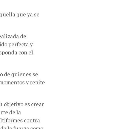
aquella que ya se
ealizada de
ido perfecta y
esponda con el
lo de quienes se
s momentos y repite
 objetivo es crear
rte de la
ltiformes contra
 de la fuerza como