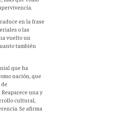
upervivencia.
traduce en la frase
riales o las
 ha vuelto un
 cuanto también
onial que ha
como nación, que
 de
o. Reaparece una y
rrollo cultural,
rencia. Se afirma