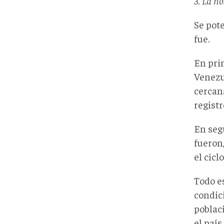
3. La n
Se pote
fue.
En pri
Venezu
cercan
regist
En seg
fueron
el cicl
Todo e
condici
poblac
el país