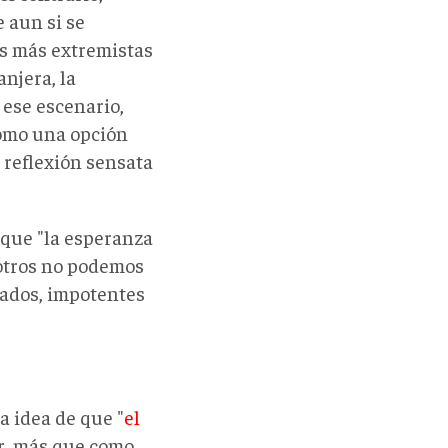
e aun si se
es más extremistas
anjera, la
 ese escenario,
como una opción
 reflexión sensata
que "la esperanza
sotros no podemos
rados, impotentes
a idea de que "
el
ar, más que como