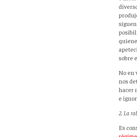
divers
produj
siguen 
posibil
quiene
apetec
sobre e
No en 
nos de
hacer 
e ignor
2. La ra
Es cons
régime