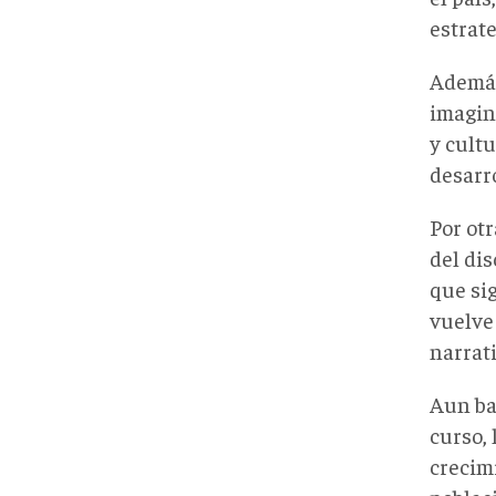
estrat
Además
imagin
y cultu
desarro
Por otr
del di
que sig
vuelve
narrati
Aun ba
curso, 
crecim