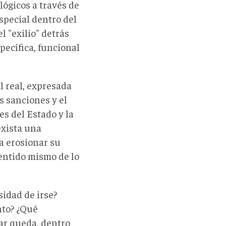
lógicos a través de
special dentro del
l "exilio" detrás
pecífica, funcional
 real, expresada
s sanciones y el
s del Estado y la
exista una
 a erosionar su
sentido mismo de lo
sidad de irse?
nto? ¿Qué
gar queda, dentro