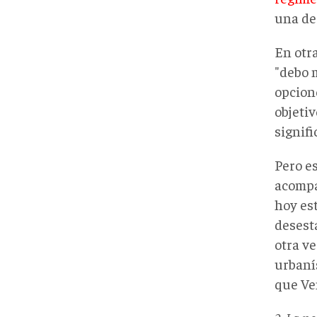
una de
En otra
"debo 
opcion
objetiv
signifi
Pero e
acompa
hoy es
desesta
otra ve
urbaní
que Ve