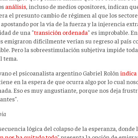
os
análisis
, incluso de medios opositores, indican qu
era el presunto cambio de régimen al que los sector
apostando por la vía de la fuerza y la injerencia extr
idad de una "
transición ordenada
" es improbable. En
s emigraron difícilmente verían su regreso al país 
ible. Pero la sobreestimulación subjetiva impide toda
l tema.
vano el psicoanalista argentino Gabriel Rolón
indica
tiene en la espera de que ocurra algo por lo cual no
nada. Eso es muy angustiante, porque nos deja frust
antes".
bia
ecuencia lógica del colapso de la esperanza, donde l
n nos ha quitado todo
" presenta la opción de emigr