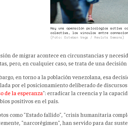
Hay una operación psicológica activa c
colectiva, los vínculos entre connacio
(Foto: Esteban Vega / Revista Semana)
isión de migrar acontece en circunstancias y neces
as, pero, en cualquier caso, se trata de una decisión 
bargo, en torno a la población venezolana, esa decisi
lada por el posicionamiento deliberado de discursos
o de la esperanza
": erradicar la creencia y la capac
ios positivos en el país.
tos como "Estado fallido", "crisis humanitaria comple
temente, "narcorégimen", han servido para dar susten