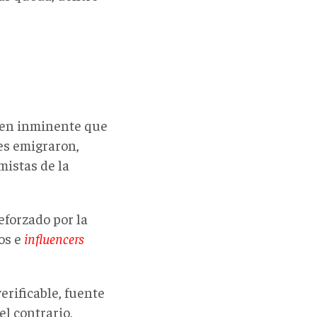
imen inminente que
es emigraron,
istas de la
eforzado por la
os e
influencers
erificable, fuente
l contrario,