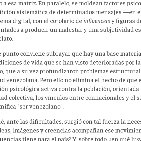
o a esa matriz. En paralelo, se moldean factores psico
etición sistemática de determinados mensajes —en e
ema digital, con el corolario de
influencers
y figuras de
entados a producir un malestar y una subjetividad es
elato.
e punto conviene subrayar que hay una base material
iciones de vida que se han visto deterioradas por la
o, que a su vez profundizaron problemas estructurale
ad venezolana. Pero ello no elimina el hecho de que 
ón psicológica activa contra la población, orientada
ad colectiva, los vínculos entre connacionales y el 
nifica "ser venezolano".
é, ante las dificultades, surgió con tal fuerza la nece
deas, imágenes y creencias acompañan ese movimie
encias tiene para el país? Y, sobre todo, ¿en qué lu