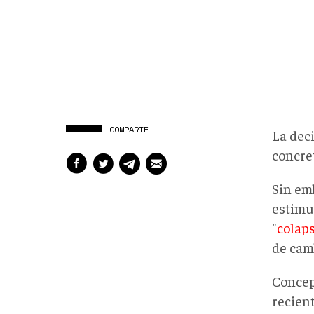
COMPARTE
La dec
concret
Sin em
estimu
"
colaps
de camb
Concep
recien