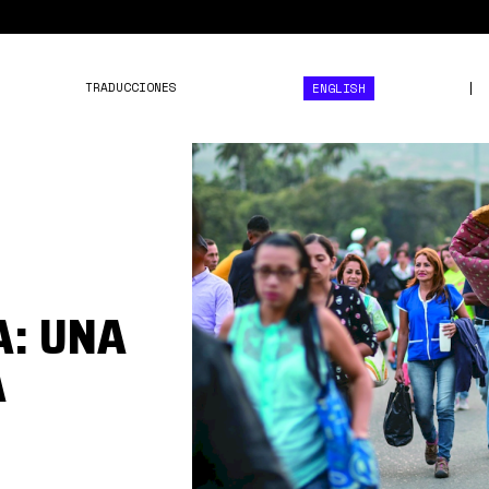
TRADUCCIONES
ENGLISH
migración
fabricada
A: UNA
A