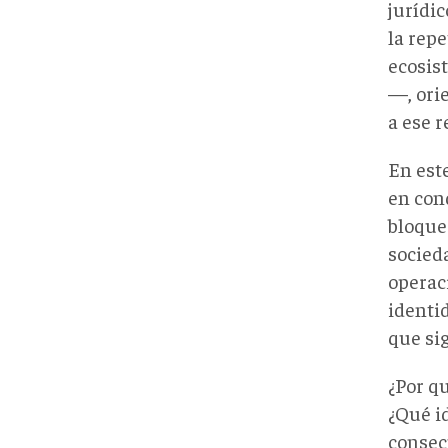
jurídic
la rep
ecosist
—, ori
a ese r
En est
en cond
bloque
socied
operaci
identid
que sig
¿Por qu
¿Qué i
consecu