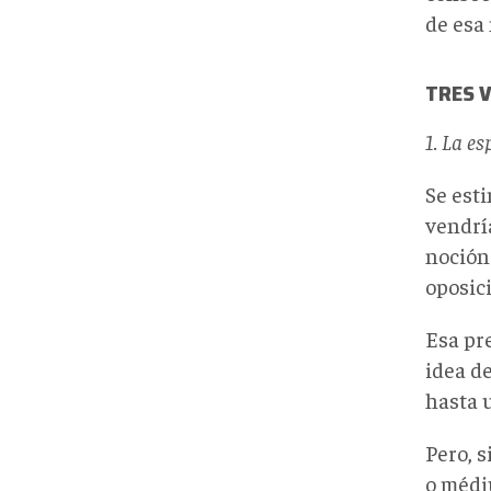
de esa
TRES V
1. La e
Se est
vendrí
noción
oposici
Esa pr
idea d
hasta u
Pero, s
o médi