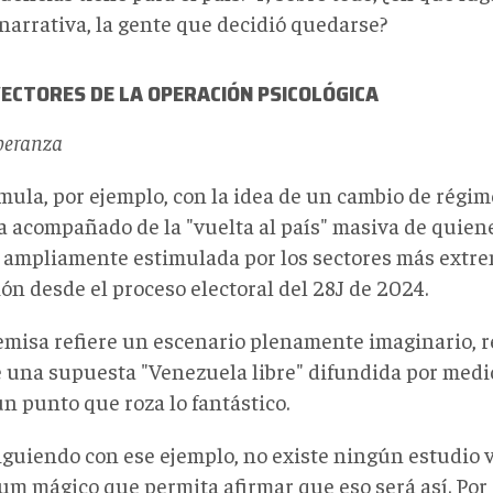
 narrativa, la gente que decidió quedarse?
ECTORES DE LA OPERACIÓN PSICOLÓGICA
speranza
imula, por ejemplo, con la idea de un cambio de rég
a acompañado de la "vuelta al país" masiva de quien
 ampliamente estimulada por los sectores más extrem
ón desde el proceso electoral del 28J de 2024.
emisa refiere un escenario plenamente imaginario, r
e una supuesta "Venezuela libre" difundida por medi
n punto que roza lo fantástico.
iguiendo con ese ejemplo, no existe ningún estudio v
um mágico que permita afirmar que eso será así. Por e