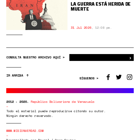
LA GUERRA ESTÁ HERIDA DE
MUERTE
31 Jul 2026
,
12:08 pm.
›
Bus
CONSULTA NUESTRO ARCHIVO AQUÍ >
IR ARRIBA
SÍGUENOS >
2012 - 2020.
República Bolivariana de Venezuela
Todo el material puede reproducirse citando su autor.
Ningún derecho reservado.
WWW.MISIONVERDAD.COM