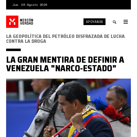
Pasar
Jue. 06 Agosto 2026
al
contenido
APÓYANOS
principal
Tog
nav
Toggle
LA GEOPOLÍTICA DEL PETRÓLEO DISFRAZADA DE LUCHA
CONTRA LA DROGA
search
LA GRAN MENTIRA DE DEFINIR A
VENEZUELA "NARCO-ESTADO"
Maduro
caballo