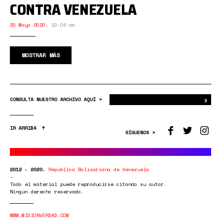
CONTRA VENEZUELA
20 Mayo 2020
,
10:06 am.
MOSTRAR MÁS
›
Bus
CONSULTA NUESTRO ARCHIVO AQUÍ >
IR ARRIBA
SÍGUENOS >
2012 - 2020.
República Bolivariana de Venezuela
Todo el material puede reproducirse citando su autor.
Ningún derecho reservado.
WWW.MISIONVERDAD.COM