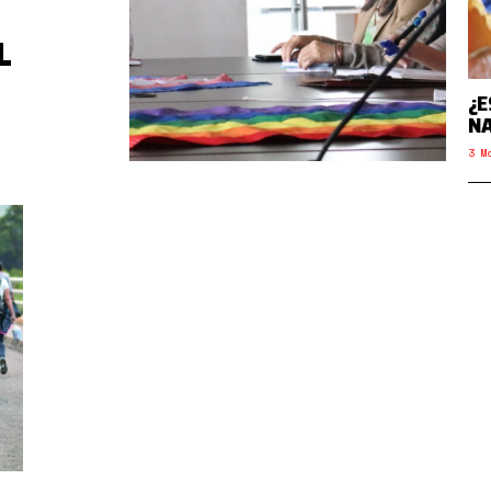
L
¿E
NA
3 M