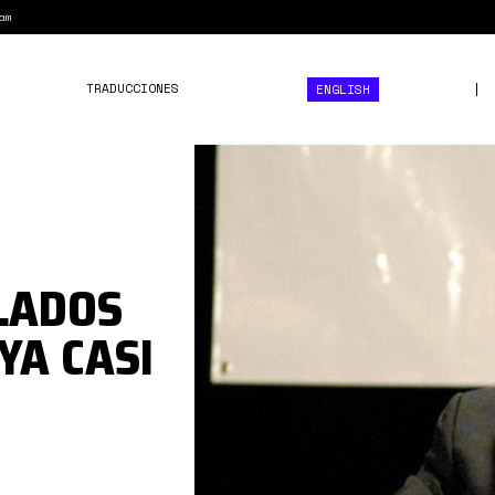
am
TRADUCCIONES
ENGLISH
alnavio.es_fotos_1_12223_1
Blackwater-
Erik-
Prince.jpg
LADOS
"YA CASI