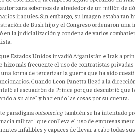
 autorizara sobornos de alrededor de un millón de dó
narios iraquíes. Sin embargo, su imagen estaba tan 
stración de Bush hijo y el Congreso ordenaron una 
ó en la judicialización y condena de varios combatien
ista.
que Estados Unidos invadió Afganistán e Irak a prin
se hizo más frecuente el uso de contratistas privadas
, una forma de tercerizar la guerra que ha sido cuest
uncionarios. Cuando Leon Panetta llegó a la dirección
teló el escuadrón de Prince porque descubrió que l
ando a su aire" y haciendo las cosas por su cuenta.
ste paradigma
outsourcing
también se ha intentado pr
macía militar" que conlleva el uso de empresas merce
entes infalibles y capaces de llevar a cabo todas su