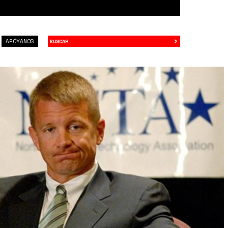
›
Buscar
APÓYANOS
120-