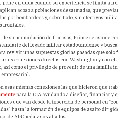
se pone en duda cuando su experiencia se limita a fr
aplican acoso a poblaciones desarmadas, que previa
das por bombardeos y, sobre todo, sin efectivos milit
s frontales.
r de su acumulación de fracasos, Prince se asume c
standarte del legado militar estadounidense y busc
ara revivir unas supuestas glorias pasadas que solo 
s a sus conexiones directas con Washington y con el
o, así como el privilegio de provenir de una familia i
empresarial.
on esas mismas conexiones las que hicieron que trab
amente
para la CIA ayudando a diseñar, financiar y e
iones que van desde la inserción de personal en "zo
das" hasta la formación de equipos de asalto dirigid
os de Al-Qaeda y sus aliados.