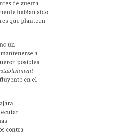
entes de guerra
mente habían sido
ares que planteen
omo un
a mantenerse a
fueron posibles
establishment
nfluyente en el
ajara
jecutar
nas
os contra