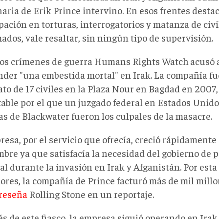
aria de Erik Prince intervino. En esos frentes desta
pación en torturas, interrogatorios y matanza de civi
dos, vale resaltar, sin ningún tipo de supervisión.
tos crímenes de guerra Humans Rights Watch
acusó 
der "una embestida mortal" en Irak. La compañía fu
ato de 17 civiles en la Plaza Nour en Bagdad en 2007
table por el que un juzgado federal en Estados Unid
as de Blackwater fueron los culpales de la masacre.
esa, por el servicio que ofrecía, creció rápidamente
mbre ya que satisfacía la necesidad del gobierno de p
al durante la invasión en Irak y Afganistán. Por esta
ores, la compañía de Prince facturó más de mil millo
reseña
Rolling Stone en un reportaje.
s de este fiasco, la empresa siguió operando en Irak