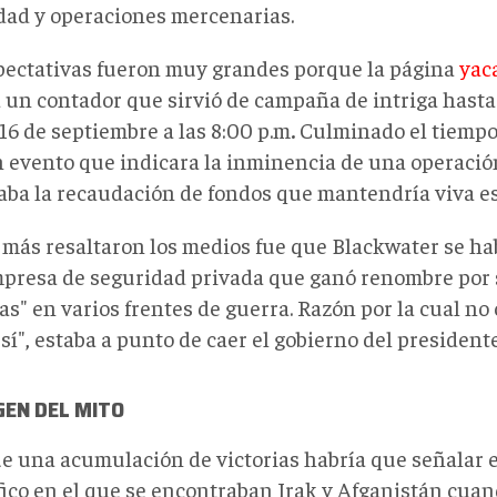
dad y operaciones mercenarias.
pectativas fueron muy grandes porque la página
yac
a un contador que sirvió de campaña de intriga hasta
16 de septiembre a las 8:00 p.m
.
Culminado el tiempo,
 evento que indicara la inminencia de una operación
aba la recaudación de fondos que mantendría viva es
 más resaltaron los medios fue que Blackwater se ha
presa de seguridad privada que ganó renombre por 
as" en varios frentes de guerra. Razón por la cual no
sí", estaba a punto de caer el gobierno del presiden
GEN DEL MITO
e una acumulación de victorias habría que señalar e
fico en el que se encontraban Irak y Afganistán cua