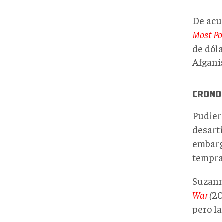
De acu
Most Po
de dól
Afgani
CRONOL
Pudier
desart
embarg
tempra
Suzann
War
(
20
pero l