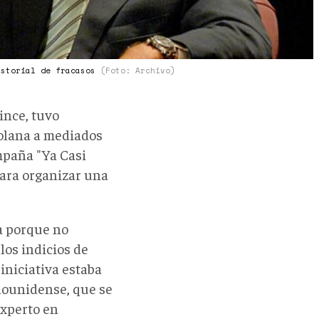
istorial de fracasos
(Foto: Archivo)
ince, tuvo
zolana a mediados
mpaña "Ya Casi
para organizar una
ea porque no
los indicios de
 iniciativa estaba
adounidense, que se
experto en