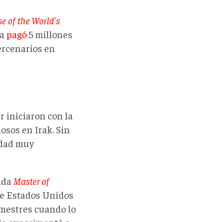
e of the World's
ia
pagó
5 millones
ercenarios en
r iniciaron con la
osos en Irak. Sin
edad muy
lada
Master of
de Estados Unidos
emestres cuando lo