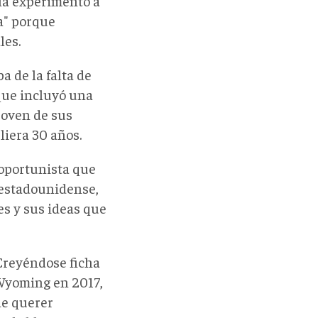
la experimentó a
a" porque
les.
a de la falta de
que incluyó una
joven de sus
liera 30 años.
 oportunista que
 estadounidense,
es y sus ideas que
 Creyéndose ficha
 Wyoming en 2017,
de querer