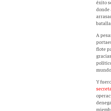
éxito 
donde 
arrasa
batalla
A pesa
portae
flote p
gracia
polític
mundo 
Y fuer
secret
operac
denega
miembr