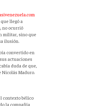
asivenezuela.com
 que llegó a
 no ocurrió
 militar, sino que
a ilusión.
bía convertido en
sus actuaciones
 cabía duda de que,
te Nicolás Maduro.
l contexto bélico
ndo la compañía