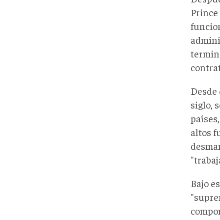
Prince
funcio
admini
termin
contrat
Desde 
siglo, 
países
altos f
desman
"trabaj
Bajo e
"supre
compon