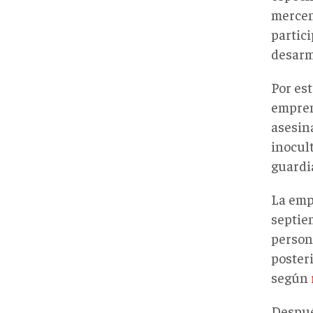
mercen
partici
desarma
Por es
empren
asesin
inocul
guardi
La empr
septie
person
posteri
según
Despué