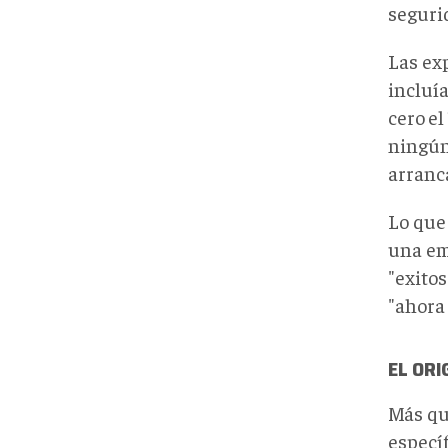
seguri
Las ex
incluí
cero
el
ningún
arranc
Lo que
una em
"exitos
"ahora 
EL ORI
Más qu
especí