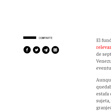
COMPARTE
El fun
releva
de sep
Venezu
eventu
Aunque
quedaba
estafa 
sujeta,
granje