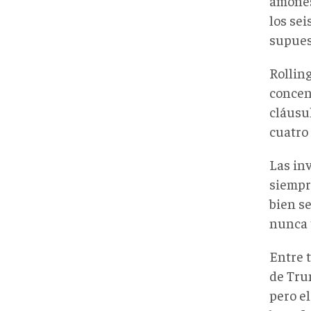
amones
los se
supues
Rollin
concen
cláusu
cuatro
Las in
siempr
bien se
nunca 
Entre t
de Tru
pero e