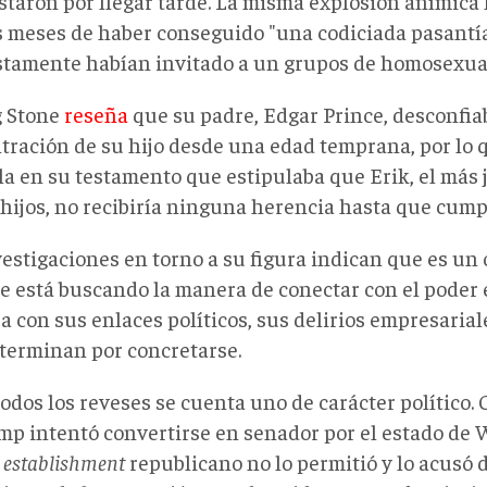
taron por llegar tarde. La misma explosión anímica 
is meses de haber conseguido "una codiciada pasantí
tamente habían invitado a un grupos de homosexua
g Stone
reseña
que su padre, Edgar Prince, desconfiab
tración de su hijo desde una edad temprana, por lo 
la en su testamento que estipulaba que Erik, el más 
 hijos, no recibiría ninguna herencia hasta que cump
vestigaciones en torno a su figura indican que es un
e está buscando la manera de conectar con el poder
a con sus enlaces políticos, sus delirios empresarial
terminan por concretarse.
odos los reveses se cuenta uno de carácter político.
mp intentó convertirse en senador por el estado de
l
establishment
republicano no lo permitió y lo acusó 