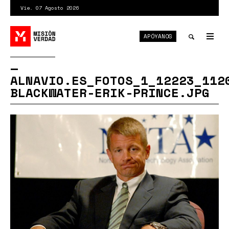
Pasar
Vie. 07 Agosto 2026
al
contenido
APÓYANOS
principal
Tog
nav
Toggle
ALNAVIO.ES_FOTOS_1_12223_112
search
BLACKWATER-ERIK-PRINCE.JPG