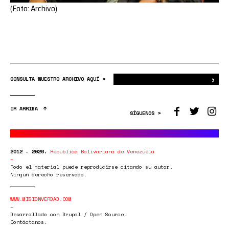
(Foto: Archivo)
›
Bus
CONSULTA NUESTRO ARCHIVO AQUÍ >
IR ARRIBA
SÍGUENOS >
2012 - 2020.
República Bolivariana de Venezuela
Todo el material puede reproducirse citando su autor.
Ningún derecho reservado.
WWW.MISIONVERDAD.COM
Desarrollado con Drupal / Open Source.
Contáctanos.