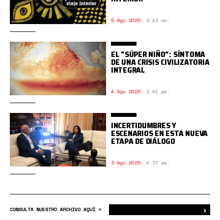
5 Ago 2026
,
9:42 am.
EL "SÚPER NIÑO": SÍNTOMA
DE UNA CRISIS CIVILIZATORIA
INTEGRAL
4 Ago 2026
,
2:40 pm.
INCERTIDUMBRES Y
ESCENARIOS EN ESTA NUEVA
ETAPA DE DIÁLOGO
3 Ago 2026
,
4:37 pm.
›
Bus
CONSULTA NUESTRO ARCHIVO AQUÍ >