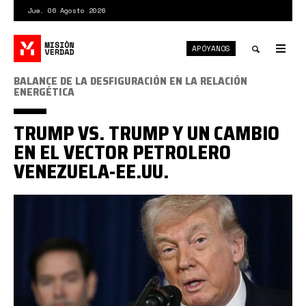
Pasar
Jue. 06 Agosto 2026
al
contenido
APÓYANOS
principal
Tog
nav
Toggle
BALANCE DE LA DESFIGURACIÓN EN LA RELACIÓN
ENERGÉTICA
search
TRUMP VS. TRUMP Y UN CAMBIO
EN EL VECTOR PETROLERO
VENEZUELA-EE.UU.
Trump
2026.jpg