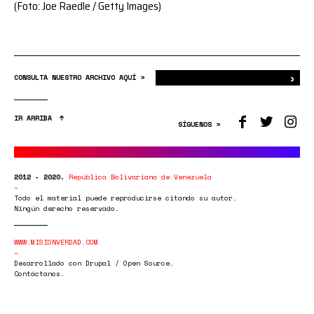
(Foto: Joe Raedle / Getty Images)
›
Bus
CONSULTA NUESTRO ARCHIVO AQUÍ >
IR ARRIBA
SÍGUENOS >
2012 - 2020.
República Bolivariana de Venezuela
Todo el material puede reproducirse citando su autor.
Ningún derecho reservado.
WWW.MISIONVERDAD.COM
Desarrollado con Drupal / Open Source.
Contáctanos.