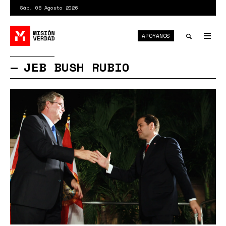
Pasar
Sáb. 08 Agosto 2026
al
contenido
APÓYANOS
principal
Tog
nav
Toggle
JEB BUSH RUBIO
search