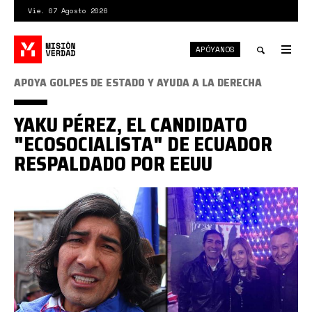
Pasar
Vie. 07 Agosto 2026
al
contenido
APÓYANOS
principal
Tog
nav
Toggle
APOYA GOLPES DE ESTADO Y AYUDA A LA DERECHA
search
YAKU PÉREZ, EL CANDIDATO
"ECOSOCIALISTA" DE ECUADOR
RESPALDADO POR EEUU
Ecuador-
Yaku-
Perez-
Pachakutik-
US.jpg