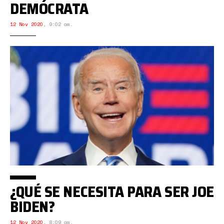
DEMÓCRATA
12 Nov 2020
,
9:02 am.
¿QUÉ SE NECESITA PARA SER JOE
BIDEN?
12 Nov 2020
,
8:09 am.