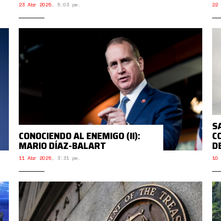
23 Abr 2025
,
5:03 pm.
22 
S
CONOCIENDO AL ENEMIGO (II):
C
MARIO DÍAZ-BALART
D
11 Abr 2025
,
3:31 pm.
10 