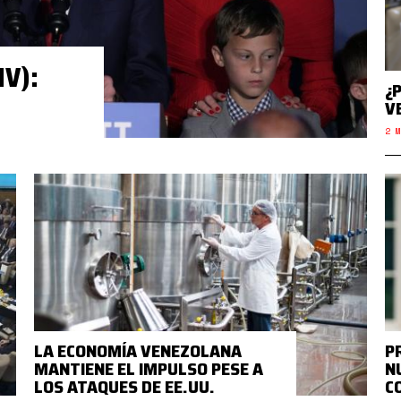
V):
¿
V
2 M
LA ECONOMÍA VENEZOLANA
P
MANTIENE EL IMPULSO PESE A
N
LOS ATAQUES DE EE.UU.
C