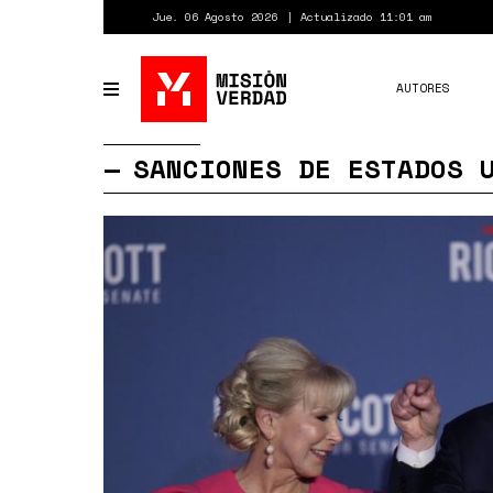
Pasar
Jue. 06 Agosto 2026
Actualizado 11:01 am
al
contenido
principal
AUTORES
Toggle
navigation
SANCIONES DE ESTADOS 