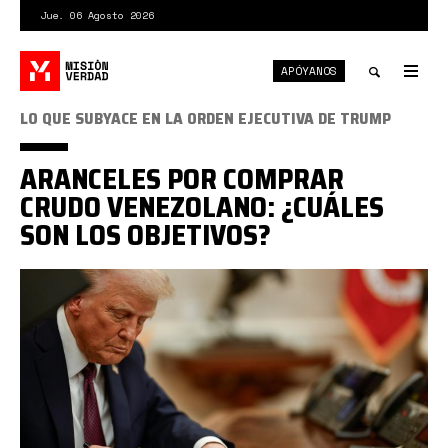
Pasar
Jue. 06 Agosto 2026
al
contenido
APÓYANOS
principal
Tog
nav
Toggle
LO QUE SUBYACE EN LA ORDEN EJECUTIVA DE TRUMP
search
ARANCELES POR COMPRAR
CRUDO VENEZOLANO: ¿CUÁLES
SON LOS OBJETIVOS?
trump.jpg