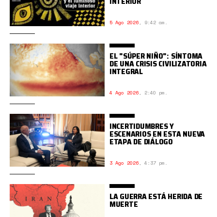
INTERIOR
5 Ago 2026
,
9:42 am.
EL "SÚPER NIÑO": SÍNTOMA
DE UNA CRISIS CIVILIZATORIA
INTEGRAL
4 Ago 2026
,
2:40 pm.
INCERTIDUMBRES Y
ESCENARIOS EN ESTA NUEVA
ETAPA DE DIÁLOGO
3 Ago 2026
,
4:37 pm.
LA GUERRA ESTÁ HERIDA DE
MUERTE