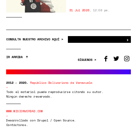
31 Jul 2026
,
12:08 pm.
›
Bus
CONSULTA NUESTRO ARCHIVO AQUÍ >
IR ARRIBA
SÍGUENOS >
2012 - 2020.
República Bolivariana de Venezuela
Todo el material puede reproducirse citando su autor.
Ningún derecho reservado.
WWW.MISIONVERDAD.COM
Desarrollado con Drupal / Open Source.
Contáctanos.