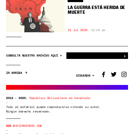
LA GUERRA ESTÁ HERIDA DE
MUERTE
31 Jul 2026
,
12:08 pm.
›
Bus
CONSULTA NUESTRO ARCHIVO AQUÍ >
IR ARRIBA
SÍGUENOS >
2012 - 2020.
República Bolivariana de Venezuela
Todo el material puede reproducirse citando su autor.
Ningún derecho reservado.
WWW.MISIONVERDAD.COM