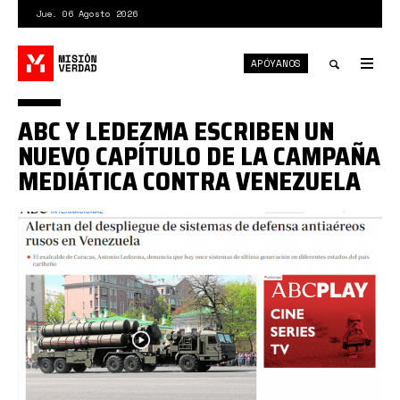
Pasar
Jue. 06 Agosto 2026
al
contenido
APÓYANOS
principal
Tog
nav
Toggle
ABC Y LEDEZMA ESCRIBEN UN
search
NUEVO CAPÍTULO DE LA CAMPAÑA
MEDIÁTICA CONTRA VENEZUELA
1*D9AqkyejLKQoEAUEDB58Gw.png