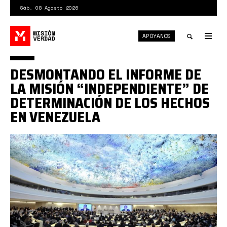
Pasar
Sáb. 08 Agosto 2026
al
contenido
APÓYANOS
principal
Tog
nav
Toggle
DESMONTANDO EL INFORME DE
search
LA MISIÓN “INDEPENDIENTE” DE
DETERMINACIÓN DE LOS HECHOS
EN VENEZUELA
0*6Wjz4YkHMxrzYiSS.jpg