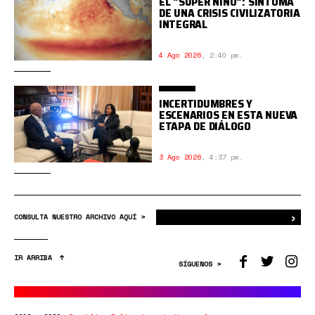
EL "SÚPER NIÑO": SÍNTOMA
DE UNA CRISIS CIVILIZATORIA
INTEGRAL
4 Ago 2026
,
2:40 pm.
INCERTIDUMBRES Y
ESCENARIOS EN ESTA NUEVA
ETAPA DE DIÁLOGO
3 Ago 2026
,
4:37 pm.
›
Bus
CONSULTA NUESTRO ARCHIVO AQUÍ >
IR ARRIBA
SÍGUENOS >