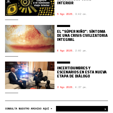
INTERIOR
5 Ago 2026
,
9:42 am.
EL "SÚPER NIÑO": SÍNTOMA
DE UNA CRISIS CIVILIZATORIA
INTEGRAL
4 Ago 2026
,
2:40 pm.
INCERTIDUMBRES Y
ESCENARIOS EN ESTA NUEVA
ETAPA DE DIÁLOGO
3 Ago 2026
,
4:37 pm.
›
Bus
CONSULTA NUESTRO ARCHIVO AQUÍ >