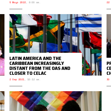
5 Mayo 2022
,
9:00 am.
22 
LATIN AMERICA AND THE
CARIBBEAN INCREASINGLY
P
DISTANT FROM THE OAS AND
C
CLOSER TO CELAC
C
2 Sep 2021
,
10:12 am.
30 