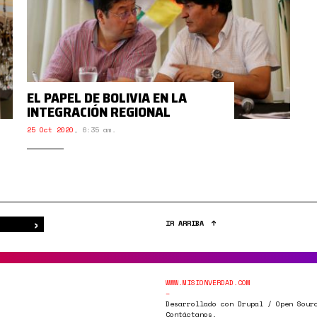
EL PAPEL DE BOLIVIA EN LA
INTEGRACIÓN REGIONAL
25 Oct 2020
,
6:35 am.
›
Buscar
IR ARRIBA
WWW.MISIONVERDAD.COM
Desarrollado con Drupal / Open Sour
Contáctanos.