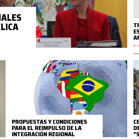
NALES
LICA
T
E
A
6 J
PROPUESTAS Y CONDICIONES
C
PARA EL REIMPULSO DE LA
D
INTEGRACIÓN REGIONAL
"