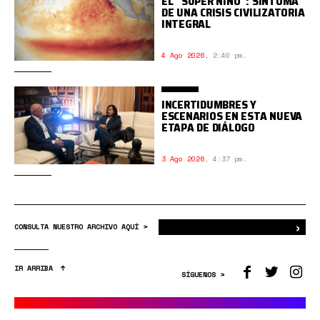
EL "SÚPER NIÑO": SÍNTOMA
DE UNA CRISIS CIVILIZATORIA
INTEGRAL
4 Ago 2026
,
2:40 pm.
INCERTIDUMBRES Y
ESCENARIOS EN ESTA NUEVA
ETAPA DE DIÁLOGO
3 Ago 2026
,
4:37 pm.
›
Bus
CONSULTA NUESTRO ARCHIVO AQUÍ >
IR ARRIBA
SÍGUENOS >