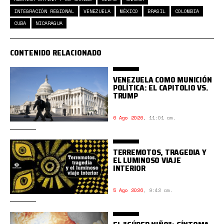
INTEGRACIÓN REGIONAL
VENEZUELA
MÉXICO
BRASIL
COLOMBIA
CUBA
NICARAGUA
CONTENIDO RELACIONADO
VENEZUELA COMO MUNICIÓN
POLÍTICA: EL CAPITOLIO VS.
TRUMP
6 Ago 2026
,
11:01 am.
TERREMOTOS, TRAGEDIA Y
EL LUMINOSO VIAJE
INTERIOR
5 Ago 2026
,
9:42 am.