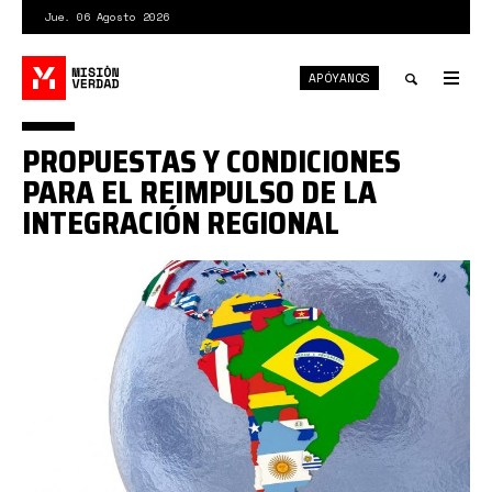
Pasar
Jue. 06 Agosto 2026
al
contenido
APÓYANOS
principal
Tog
nav
Toggle
PROPUESTAS Y CONDICIONES
search
PARA EL REIMPULSO DE LA
INTEGRACIÓN REGIONAL
Latinoamerica.jpg