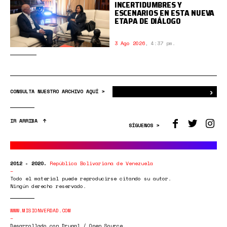
INCERTIDUMBRES Y
ESCENARIOS EN ESTA NUEVA
ETAPA DE DIÁLOGO
3 Ago 2026
,
4:37 pm.
›
Bus
CONSULTA NUESTRO ARCHIVO AQUÍ >
IR ARRIBA
SÍGUENOS >
2012 - 2020.
República Bolivariana de Venezuela
Todo el material puede reproducirse citando su autor.
Ningún derecho reservado.
WWW.MISIONVERDAD.COM
Desarrollado con Drupal / Open Source.