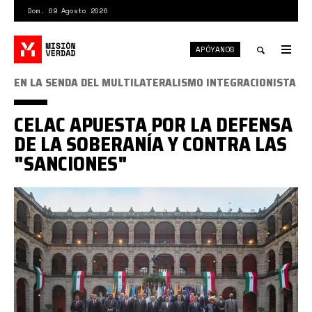
Pasar
Dom. 09 Agosto 2026
al
contenido
APÓYANOS
principal
Tog
nav
Toggle
EN LA SENDA DEL MULTILATERALISMO INTEGRACIONISTA
search
CELAC APUESTA POR LA DEFENSA
DE LA SOBERANÍA Y CONTRA LAS
"SANCIONES"
celac
méxico.jpeg